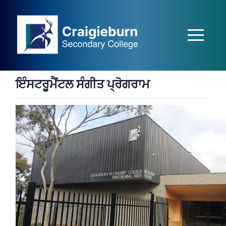
casibom
matbet
Holiganbet
Holiganbet
Holiganbet
Grandpashabet
h
ਇੰਸਟਰੂਮੈਂਟਲ ਸੰਗੀਤ ਪ੍ਰੋਗਰਾਮ