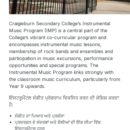
Craigieburn Secondary College’s Instrumental
Music Program (IMP) is a central part of the
College’s vibrant co-curricular program and
encompasses instrumental music lessons,
membership of rock bands and ensembles and
participation in music excursions, performance
opportunities and special programs. The
Instrumental Music Program links strongly with
the classroom music curriculum, particularly from
Year 9 upwards.
ਇੰਸਟਰੂਮੈਂਟਲ ਸੰਗੀਤ ਪ੍ਰੋਗਰਾਮ ਵਿਕਸਿਤ ਕਰਨ ਦੀ ਕੋਸ਼ਿਸ਼ ਕਰਦਾ
ਹੈ:
ਸੰਗੀਤ ਦਾ ਪਿਆਰ ਅਤੇ ਪ੍ਰਸ਼ੰਸਾ
ਪ੍ਰਦਰਸ਼ਨ ਦੇ ਸੰਦਰਭਾਂ ਅਤੇ ਸ਼ੈਲੀਆਂ ਦੀ ਇੱਕ ਸੀਮਾ ਵਿੱਚ
ਇੰਸਟ੍ਰੂਮੈਂਟਲ ਹੁਨਰ