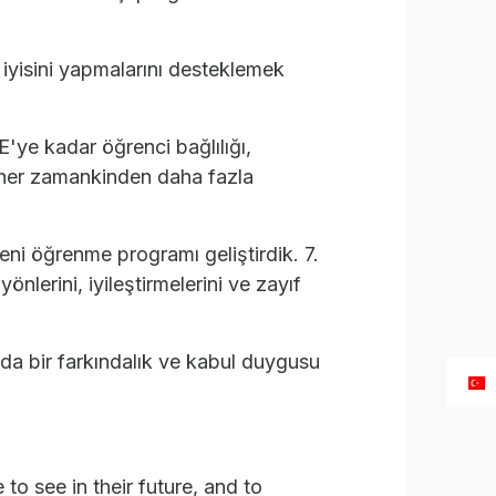
 iyisini yapmalarını desteklemek
'ye kadar öğrenci bağlılığı,
 her zamankinden daha fazla
eni öğrenme programı geliştirdik. 7.
nlerini, iyileştirmelerini ve zayıf
ında bir farkındalık ve kabul duygusu
o see in their future, and to