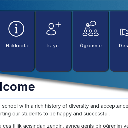
randpashabet
holiganbet
Holiganbet
Jojobet
jojobet
gran
Hakkında
kayıt
Öğrenme
Des
elcome
 school with a rich history of diversity and acceptanc
rting our students to be happy and successful.
a çeşitlilik açısından zengin, ayrıca geniş bir öğrenim 