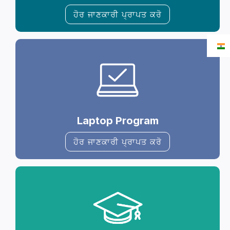
ਹੋਰ ਜਾਣਕਾਰੀ ਪ੍ਰਾਪਤ ਕਰੋ
Laptop Program
ਹੋਰ ਜਾਣਕਾਰੀ ਪ੍ਰਾਪਤ ਕਰੋ