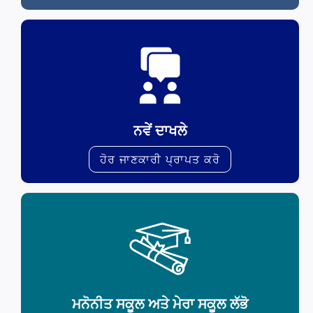
ਨਵੇਂ ਦਾਖਲੇ
ਹੋਰ ਜਾਣਕਾਰੀ ਪ੍ਰਾਪਤ ਕਰੋ
ਮਨੋਨੀਤ ਸਕੂਲ ਅਤੇ ਮੇਰਾ ਸਕੂਲ ਲੱਭੋ